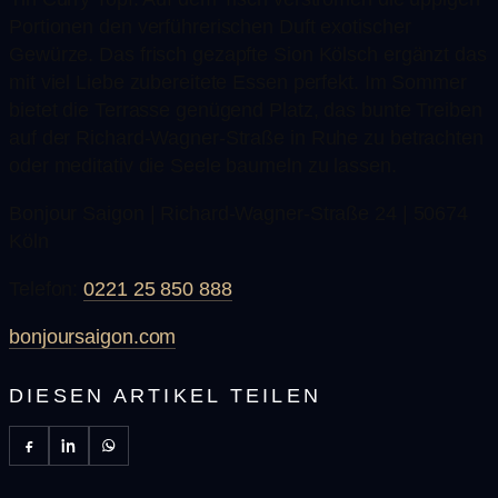
Portionen den verführerischen Duft exotischer
Gewürze. Das frisch gezapfte Sion Kölsch ergänzt das
mit viel Liebe zubereitete Essen perfekt. Im Sommer
bietet die Terrasse genügend Platz, das bunte Treiben
auf der Richard-Wagner-Straße in Ruhe zu betrachten
oder meditativ die Seele baumeln zu lassen.
Bonjour Saigon | Richard-Wagner-Straße 24 | 50674
Köln
Telefon:
0221 25 850 888
bonjoursaigon.com
DIESEN ARTIKEL TEILEN