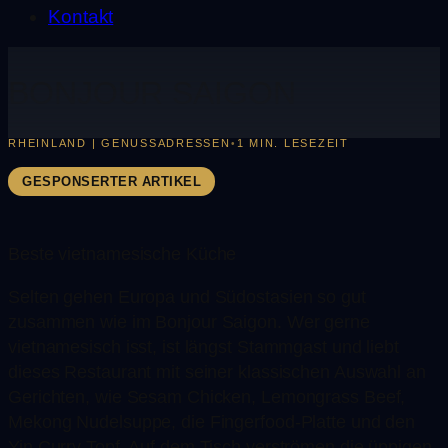
Kontakt
BONJOUR SAIGON
RHEINLAND | GENUSSADRESSEN
1 MIN. LESEZEIT
•
GESPONSERTER ARTIKEL
Beste vietnamesische Küche
Selten gehen Europa und Südostasien so gut
zusammen wie im Bonjour Saigon. Wer gerne
vietnamesisch isst, ist längst Stammgast und liebt
dieses Restaurant mit seiner klassischen Auswahl an
Gerichten, wie Sesam Chicken, Lemongrass Beef,
Mekong Nudelsuppe, die Fingerfood-Platte und den
Yin Curry Topf. Auf dem Tisch verströmen die üppigen