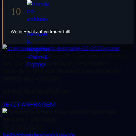
10
Wenn Recht auf Vertrauen trifft
Jetzt das aktuelle Magazin lesen und entdecken,
was das Rheinland bewegt. Geschichten,
Menschen, Orte und Unternehmen aus einem
Umfeld, das verbindet.
Wir sind Rheinland Exklusiv!
JETZT ANFRAGEN!
0228 28629700
hallo@rheinland-exklusiv.de