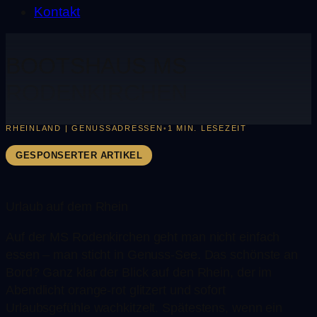
Kontakt
BOOTSHAUS MS
RODENKIRCHEN
RHEINLAND | GENUSSADRESSEN
1 MIN. LESEZEIT
•
GESPONSERTER ARTIKEL
Urlaub auf dem Rhein
Auf der MS Rodenkirchen geht man nicht einfach
essen – man sticht in Genuss-See. Das schönste an
Bord? Ganz klar der Blick auf den Rhein, der im
Abendlicht orange-rot glitzert und sofort
Urlaubsgefühle wachkitzelt. Spätestens, wenn ein