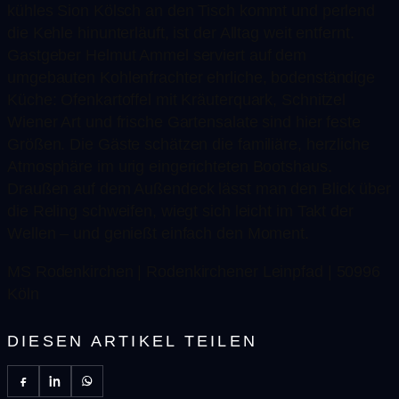
kühles Sion Kölsch an den Tisch kommt und perlend
die Kehle hinunterläuft, ist der Alltag weit entfernt.
Gastgeber Helmut Ammel serviert auf dem
umgebauten Kohlenfrachter ehrliche, bodenständige
Küche: Ofenkartoffel mit Kräuterquark, Schnitzel
Wiener Art und frische Gartensalate sind hier feste
Größen. Die Gäste schätzen die familiäre, herzliche
Atmosphäre im urig eingerichteten Bootshaus.
Draußen auf dem Außendeck lässt man den Blick über
die Reling schweifen, wiegt sich leicht im Takt der
Wellen – und genießt einfach den Moment.
MS Rodenkirchen | Rodenkirchener Leinpfad | 50996
Köln
DIESEN ARTIKEL TEILEN