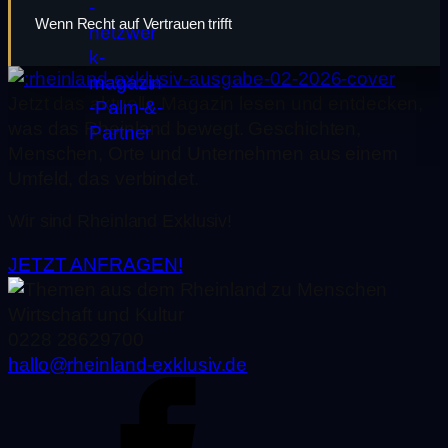
Wenn Recht auf Vertrauen trifft
Jetzt das aktuelle Magazin lesen und entdecken,
was das Rheinland bewegt. Geschichten,
Menschen, Orte und Unternehmen aus einem
Umfeld, das verbindet.
Wir sind Rheinland Exklusiv!
JETZT ANFRAGEN!
0228 28629700
hallo@rheinland-exklusiv.de