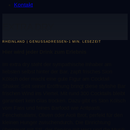
Kontakt
EXTRA DRY
RHEINLAND | GENUSSADRESSEN
1 MIN. LESEZEIT
•
Hier wird jeder Drink zum Erlebnis
Im extra dry steht der sympathische Inhaber am
liebsten selbst hinter der Bar, zapft frisches Sion
Kölsch oder macht eine gute Figur am Cocktail
Shaker. Seit seiner Eröffnung bringt diese stylishe Bar
frischen Wind ins Viertel. Mit rund 300 Cocktails bleibt
garantiert kein Glas trocken. Dazu gibt es Sion Kölsch
vom Fass und feines Barfood wie Antipasti,
Fenchelsalami, Oliven oder Aioli Brot, perfekt für den
kleinen Hunger zwischendurch. Die Einrichtung
überzeugt mit Stil, der Service mit Herz und die Musik