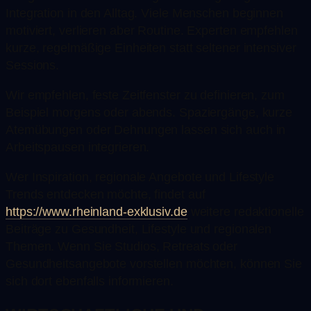
Integration in den Alltag. Viele Menschen beginnen
motiviert, verlieren aber Routine. Experten empfehlen
kurze, regelmäßige Einheiten statt seltener intensiver
Sessions.
Wir empfehlen, feste Zeitfenster zu definieren, zum
Beispiel morgens oder abends. Spaziergänge, kurze
Atemübungen oder Dehnungen lassen sich auch in
Arbeitspausen integrieren.
Wer Inspiration, regionale Angebote und Lifestyle
Trends entdecken möchte, findet auf
https://www.rheinland-exklusiv.de
weitere redaktionelle
Beiträge zu Gesundheit, Lifestyle und regionalen
Themen. Wenn Sie Studios, Retreats oder
Gesundheitsangebote vorstellen möchten, können Sie
sich dort ebenfalls informieren.