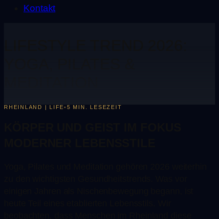
Kontakt
LIFESTYLE TREND 2026:
YOGA, PILATES &
MEDITATION
RHEINLAND | LIFE
5 MIN. LESEZEIT
•
KÖRPER UND GEIST IM FOKUS
MODERNER LEBENSSTILE
Yoga, Pilates und Meditation gehören 2026 weiterhin
zu den wichtigsten Gesundheitstrends. Was vor
einigen Jahren als Nischenbewegung begann, ist
heute Teil eines etablierten Lebensstils. Wir
beobachten, dass Menschen im Rheinland diese