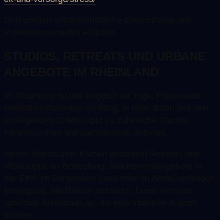
Dort werden wissenschaftliche Erkenntnisse und
Präventionsansätze erläutert.
STUDIOS, RETREATS UND URBANE
ANGEBOTE IM RHEINLAND
Im Rheinland ist das Angebot an Yoga, Pilates und
Meditationsformaten vielfältig. In Köln, Bonn und den
umliegenden Städten gibt es zahlreiche Studios,
Fitnesszentren und spezialisierte Anbieter.
Neben klassischen Kursen gewinnen Retreats und
Workshops an Bedeutung. Wochenendangebote in
der Eifel, im Bergischen Land oder im Ahrtal verbinden
Bewegung, Meditation und Natur. Diese Formate
sprechen Menschen an, die eine intensive Auszeit
suchen.