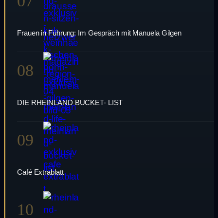
07
Frauen in Führung: Im Gespräch mit Manuela Gilgen
08
DIE RHEINLAND BUCKET- LIST
09
Café Extrablatt
10