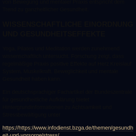
von Bewegung und mentaler Praxis entspricht dem
Trend zu ganzheitlicher Gesundheit.
WISSENSCHAFTLICHE EINORDNUNG
UND GESUNDHEITSEFFEKTE
Yoga, Pilates und Meditation werden zunehmend
wissenschaftlich untersucht. Forschung zeigt, dass
regelmäßige Praxis positive Effekte auf Herz Kreislauf
System, Muskelkraft, Beweglichkeit und mentale
Gesundheit haben kann.
Ein deutschsprachiger Fachartikel der Bundeszentrale
für gesundheitliche Aufklärung bietet
Hintergrundinformationen zu Achtsamkeit und
Stressbewältigung unter
https://https://www.infodienst.bzga.de/themen/gesundh
eit-und-vorsorge/stress/
.