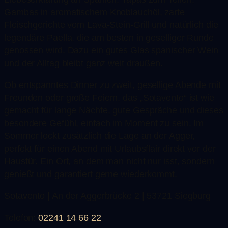
Gambas in aromatischem Knoblauchöl, zarte
Fleischgerichte vom Lava-Stein-Grill und natürlich die
legendäre Paella, die am besten in geselliger Runde
genossen wird. Dazu ein gutes Glas spanischer Wein
und der Alltag bleibt ganz weit draußen.
Ob entspanntes Dinner zu zweit, gesellige Abende mit
Freunden oder große Feiern, das „Sotavento“ ist wie
gemacht für lange Nächte, gute Gespräche und dieses
besondere Gefühl, einfach im Moment zu sein. Im
Sommer lockt zusätzlich die Lage an der Agger,
perfekt für einen Abend mit Urlaubsflair direkt vor der
Haustür. Ein Ort, an dem man nicht nur isst, sondern
genießt und garantiert gerne wiederkommt.
Sotavento | An der Aggerbrücke 2 | 53721 Siegburg
Telefon:
02241 14 66 22