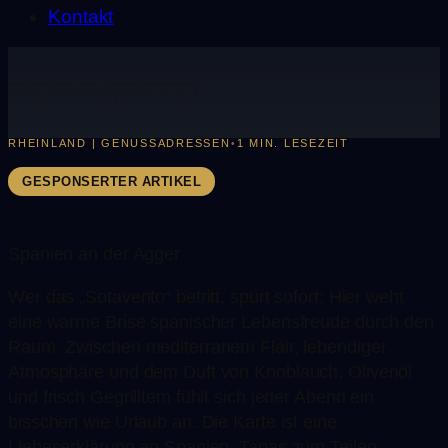
Kontakt
SOTAVENTO
RHEINLAND | GENUSSADRESSEN
1 MIN. LESEZEIT
•
GESPONSERTER ARTIKEL
Spanien an der Agger
Wer das „Sotavento“ betritt, spürt sofort: Hier weht
eine warme Brise spanischer Lebensfreude durch den
Raum. Zwischen mediterranem Flair, lebendiger
Atmosphäre und dem Duft von Knoblauch, Olivenöl
und frisch Gegrilltem fühlt sich jeder Abend ein
bisschen wie Urlaub an. Die Karte ist eine
Liebeserklärung an Spanien, Tapas zum Teilen,