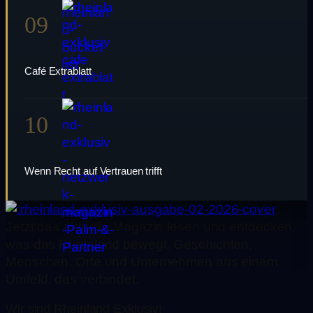
09
Café Extrablatt
10
Wenn Recht auf Vertrauen trifft
Jetzt das aktuelle Magazin lesen und entdecken,
was das Rheinland bewegt. Geschichten,
Menschen, Orte und Unternehmen aus einem
Umfeld, das verbindet.
Wir sind Rheinland Exklusiv!